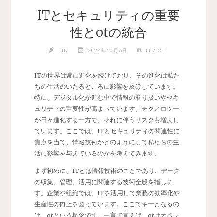
ITとセキュリティの重要
性とotの統合
/
JIN
2024年10月6日
IT
OT
ITの世界は常に進化を続けており、その進化は私た
ちの生活のいたるところに影響を及ぼしています。
特に、デジタル化が進む中で情報の取り扱いやセキ
ュリティの重要性が高まっています。テクノロジー
が日々進化する一方で、それに伴うリスクも増大し
ています。ここでは、ITとセキュリティの関連性に
焦点を当て、情報技術がどのようにして私たちの生
活に影響を与えているのかを考えてみます。
まず初めに、ITとは情報技術のことであり、データ
の収集、管理、活用に関連する技術全般を指しま
す。企業や組織では、ITを活用して業務の効率化や
生産性の向上を図っています。ここでキーとなるの
は、otという概念です。一言で言えば、otはオペレ