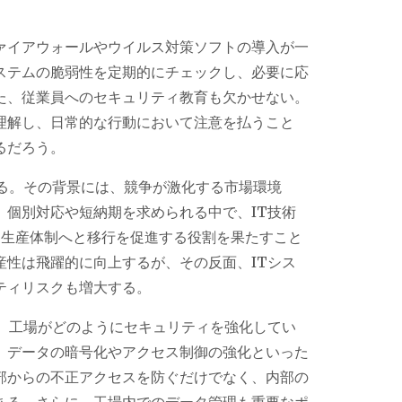
ァイアウォールやウイルス対策ソフトの導入が一
ステムの脆弱性を定期的にチェックし、必要に応
た、従業員へのセキュリティ教育も欠かせない。
理解し、日常的な行動において注意を払うこと
るだろう。
れる。その背景には、競争が激化する市場環境
、個別対応や短納期を求められる中で、IT技術
な生産体制へと移行を促進する役割を果たすこと
産性は飛躍的に向上するが、その反面、ITシス
ティリスクも増大する。
つ、工場がどのようにセキュリティを強化してい
、データの暗号化やアクセス制御の強化といった
部からの不正アクセスを防ぐだけでなく、内部の
ある。さらに、工場内でのデータ管理も重要なポ